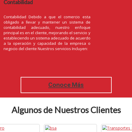
Contabilidad
Contabilidad Debido a que el comercio esta
obligado a llevar y mantener un sistema de
contabilidad adecuado, nuestro enfoque
principal es en el cliente, mejorando el servicio y
estableciendo un sistema adecuado de acuerdo
a la operación y capacidad de la empresa o
negocio del cliente Nuestros servicios Incluyen:
Conoce Más
Algunos de Nuestros Clientes